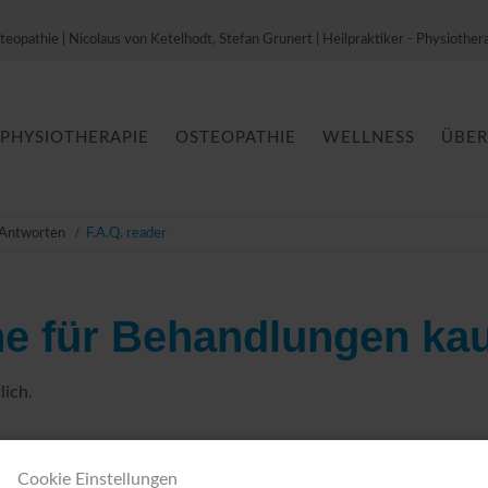
teopathie | Nicolaus von Ketelhodt, Stefan Grunert | Heilpraktiker - Physiother
PHYSIOTHERAPIE
OSTEOPATHIE
WELLNESS
ÜBER
n
 Antworten
F.A.Q. reader
ne für Behandlungen ka
lich.
Cookie Einstellungen